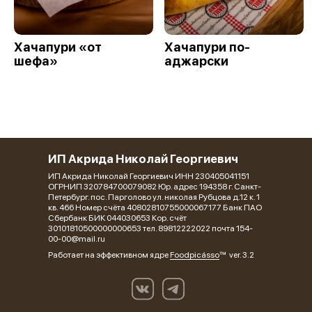
Хачапури «от
Хачапури по-
шефа»
аджарски
ИП Акрида Николай Георгиевич
ИП Акрида Николай Георгиевич ИНН 230405041151
ОГРНИП 320784700079082 Юр. адрес 194358 г. Санкт-
Петербург. пос. Парголово ул. николая Рубцова д.12 к. 1
кв. 466 Номер счёта 40802810755000067177 Банк ПАО
Сбербанк БИК 044030653 Кор. счёт
30101810500000000653 тел. 89812222022 почта 154-
00-00@mail.ru
Работает на эффективном ядре
Foodpicásso
ver. 3.2