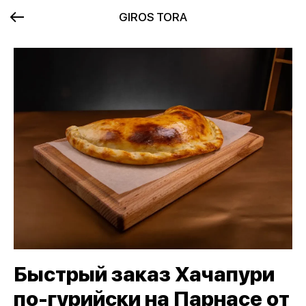
GIROS TORA
Быстрый заказ Хачапури
по-гурийски на Парнасе от