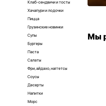
Клаб-сендвичи и тосты
Хачапури и лодочки
Пицца
Грузинские новинки
Мы 
Супы
Бургеры
Паста
Салаты
Фри, айдахо, наггетсы
Соусы
Десерты
Напитки
Морс