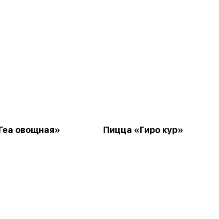
Геа овощная»
Пицца «Гиро кур»