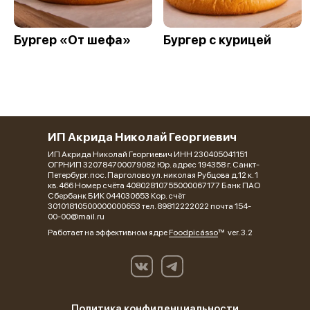
Бургер «От шефа»
Бургер с курицей
ИП Акрида Николай Георгиевич
ИП Акрида Николай Георгиевич ИНН 230405041151
ОГРНИП 320784700079082 Юр. адрес 194358 г. Санкт-
Петербург. пос. Парголово ул. николая Рубцова д.12 к. 1
кв. 466 Номер счёта 40802810755000067177 Банк ПАО
Сбербанк БИК 044030653 Кор. счёт
30101810500000000653 тел. 89812222022 почта 154-
00-00@mail.ru
Работает на эффективном ядре
Foodpicásso
ver. 3.2
Политика конфиденциальности