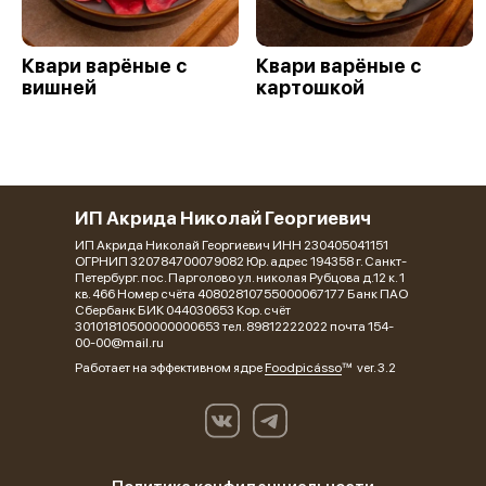
Квари варёные с
Квари варёные с
вишней
картошкой
ИП Акрида Николай Георгиевич
ИП Акрида Николай Георгиевич ИНН 230405041151
ОГРНИП 320784700079082 Юр. адрес 194358 г. Санкт-
Петербург. пос. Парголово ул. николая Рубцова д.12 к. 1
кв. 466 Номер счёта 40802810755000067177 Банк ПАО
Сбербанк БИК 044030653 Кор. счёт
30101810500000000653 тел. 89812222022 почта 154-
00-00@mail.ru
Работает на эффективном ядре
Foodpicásso
ver. 3.2