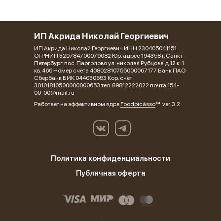
ИП Акрида Николай Георгиевич
ИП Акрида Николай Георгиевич ИНН 230405041151
ОГРНИП 320784700079082 Юр. адрес 194358 г. Санкт-
Петербург. пос. Парголово ул. николая Рубцова д.12 к. 1
кв. 466 Номер счёта 40802810755000067177 Банк ПАО
Сбербанк БИК 044030653 Кор. счёт
30101810500000000653 тел. 89812222022 почта 154-
00-00@mail.ru
Работает на эффективном ядре
Foodpicásso
ver. 3.2
Политика конфиденциальности
Публичная оферта