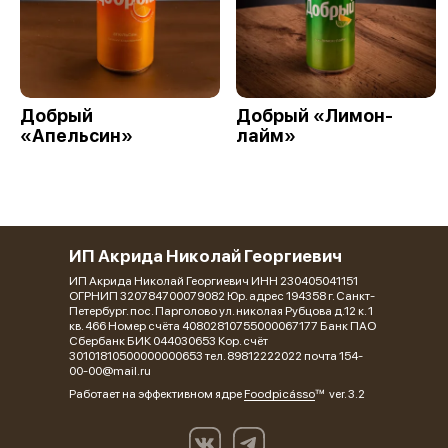
Добрый
Добрый «Лимон-
«Апельсин»
лайм»
ИП Акрида Николай Георгиевич
ИП Акрида Николай Георгиевич ИНН 230405041151
ОГРНИП 320784700079082 Юр. адрес 194358 г. Санкт-
Петербург. пос. Парголово ул. николая Рубцова д.12 к. 1
кв. 466 Номер счёта 40802810755000067177 Банк ПАО
Сбербанк БИК 044030653 Кор. счёт
30101810500000000653 тел. 89812222022 почта 154-
00-00@mail.ru
Работает на эффективном ядре
Foodpicásso
ver. 3.2