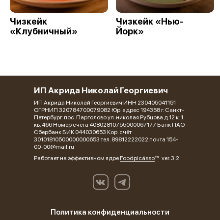
Чизкейк
Чизкейк «Нью-
«Клубничный»
Йорк»
ИП Акрида Николай Георгиевич
ИП Акрида Николай Георгиевич ИНН 230405041151
ОГРНИП 320784700079082 Юр. адрес 194358 г. Санкт-
Петербург. пос. Парголово ул. николая Рубцова д.12 к. 1
кв. 466 Номер счёта 40802810755000067177 Банк ПАО
Сбербанк БИК 044030653 Кор. счёт
30101810500000000653 тел. 89812222022 почта 154-
00-00@mail.ru
Работает на эффективном ядре
Foodpicásso
ver. 3.2
Политика конфиденциальности